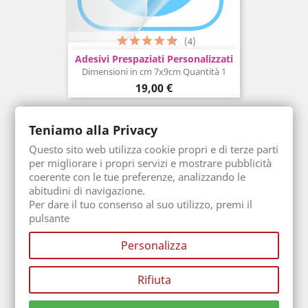
(4)
Adesivi Prespaziati Personalizzati
Dimensioni in cm 7x9cm Quantità 1
Prezzo
19,00 €
IN PROMO!
Teniamo alla Privacy
Questo sito web utilizza cookie propri e di terze parti
per migliorare i propri servizi e mostrare pubblicità
coerente con le tue preferenze, analizzando le
abitudini di navigazione.
Per dare il tuo consenso al suo utilizzo, premi il
pulsante
Personalizza
Rifiuta
Poster Personalizzato Con Cornice
Dimensioni in cm 40 base x 60 altezza