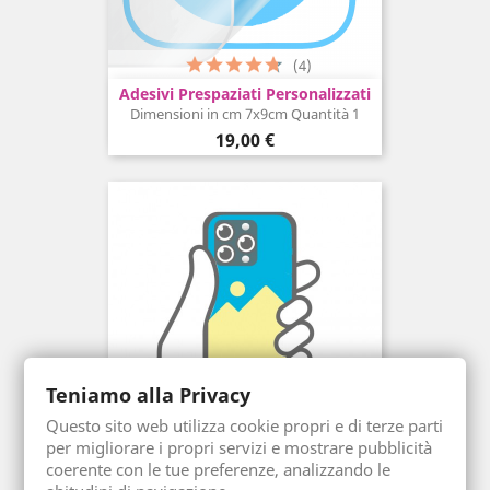
(4)
Adesivi Prespaziati Personalizzati
Dimensioni in cm 7x9cm Quantità 1
Prezzo
19,00 €
Teniamo alla Privacy
Questo sito web utilizza cookie propri e di terze parti
(4)
per migliorare i propri servizi e mostrare pubblicità
coerente con le tue preferenze, analizzando le
Cover IPhone Personalizzata
Modelli iPhone iPhone 14 Pro Max