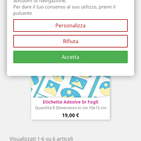
abitudini di navigazione.
Per dare il tuo consenso al suo utilizzo, premi il
Prezzo
18,00 €
pulsante
Personalizza
Rifiuta
Accetta
Etichette Adesive In Fogli
Quantità 8 Dimensioni in cm 10x15 cm
Prezzo
19,00 €
Visualizzati 1-6 su 6 articoli